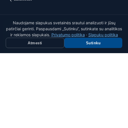
Naudojame slapukus svetainės srautui analizuoti ir jūsų
LTSTQB yra oficialus ISTQB® skyrius
patirčiai gerinti. Paspausdami „Sutinku“, sutinkate su analitikos
Lietuvoje, skatinantis programinės įrangos
ir reklamos slapukais.
Privatumo politika
·
Slapukų politika
testavimo profesiją per sertifikatus,
Atmesti
Sutinku
švietimą ir bendruomenę.
Konstitucijos pr. 21B, 08105 Vilnius, Lietuva
© LTSTQB. Įm. kodas 306352716. Konstitucijos pr. 21B, 08105
Vilnius.
SERTIFIKAVIMAS
Sertifikavimas
Mokymai
ORGANIZACIJA