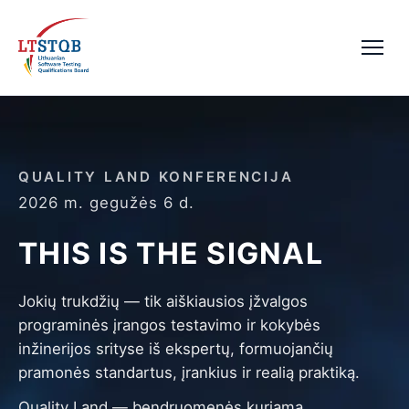
QUALITY LAND KONFERENCIJA
2026 m. gegužės 6 d.
THIS IS THE SIGNAL
Jokių trukdžių — tik aiškiausios įžvalgos
programinės įrangos testavimo ir kokybės
inžinerijos srityse iš ekspertų, formuojančių
pramonės standartus, įrankius ir realią praktiką.
Quality Land — bendruomenės kuriama