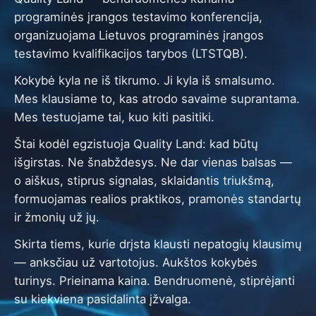
programinės įrangos testavimo konferencija,
organizuojama Lietuvos programinės įrangos
testavimo kvalifikacijos tarybos (LTSTQB).
Kokybė kyla ne iš tikrumo. Ji kyla iš smalsumo.
Mes klausiame to, kas atrodo savaime suprantama.
Mes testuojame tai, kuo kiti pasitiki.
Štai kodėl egzistuoja Quality Land: kad būtų
išgirstas. Ne šnabždesys. Ne dar vienas balsas —
o aiškus, stiprus signalas, sklaidantis triukšmą,
formuojamas realios praktikos, pramonės standartų
ir žmonių už jų.
Skirta tiems, kurie drįsta klausti nepatogių klausimų
— anksčiau už vartotojus. Aukštos kokybės
turinys. Prieinama kaina. Bendruomenė, stiprėjanti
su kiekviena pasidalinta įžvalga.