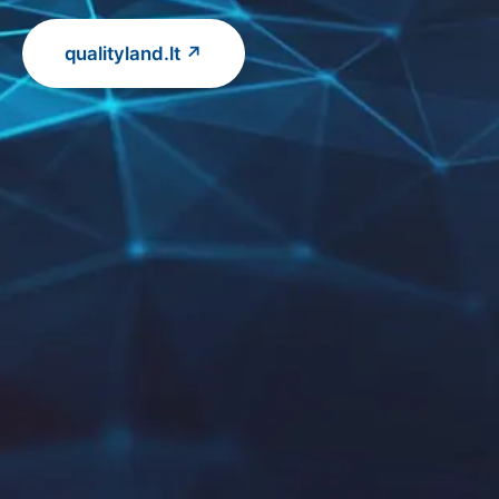
qualityland.lt ↗