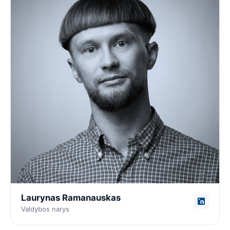
Laurynas Ramanauskas
Valdybos narys