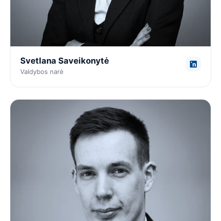
Svetlana Saveikonytė
Valdybos narė