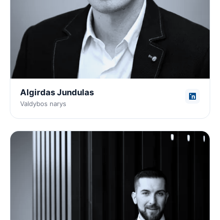
Algirdas Jundulas
Valdybos narys