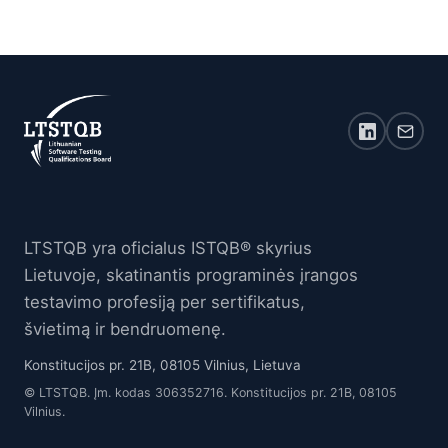
LTSTQB yra oficialus ISTQB® skyrius
Lietuvoje, skatinantis programinės įrangos
testavimo profesiją per sertifikatus,
švietimą ir bendruomenę.
Konstitucijos pr. 21B, 08105 Vilnius, Lietuva
© LTSTQB. Įm. kodas 306352716. Konstitucijos pr. 21B, 08105
Vilnius.