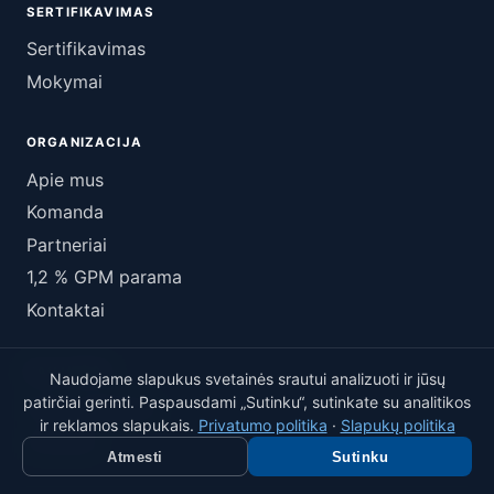
SERTIFIKAVIMAS
Sertifikavimas
Mokymai
ORGANIZACIJA
Apie mus
Komanda
Partneriai
1,2 % GPM parama
Kontaktai
NAUJIENOS
Naudojame slapukus svetainės srautui analizuoti ir jūsų
patirčiai gerinti. Paspausdami „Sutinku“, sutinkate su analitikos
Visos naujienos
ir reklamos slapukais.
Privatumo politika
·
Slapukų politika
LinkedIn
Atmesti
Sutinku