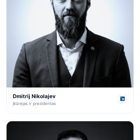
Dmitrij Nikolajev
Įkūrėjas ir prezidentas