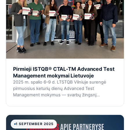
Pirmieji ISTQB® CTAL-TM Advanced Test
Management mokymai Lietuvoje
2025 m. spalio 6–9 d. LTSTQB Vilniuje surengė
pirmuosius keturių dienų Advanced Test
Management mokymus — svarbų žingsnį
pažangaus lygio testavimo žinių sklaidai regione.
1 SEPTEMBER 2025