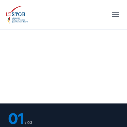
TAPKITE ISTQB®
AKREDITUOTU
DĖSTYTOJU
02
/
03