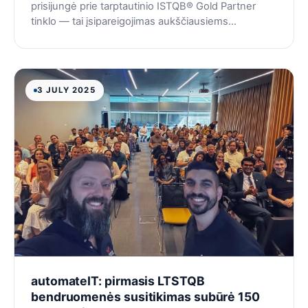
prisijungė prie tarptautinio ISTQB® Gold Partner
tinklo — tai įsipareigojimas aukščiausiems
programinės įrangos testavimo standartams.
3 JULY 2025
automateIT: pirmasis LTSTQB
bendruomenės susitikimas subūrė 150