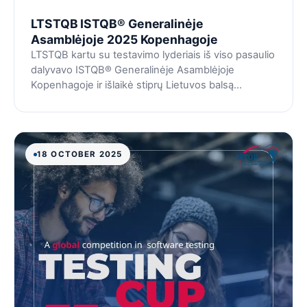
LTSTQB ISTQB® Generalinėje
Asamblėjoje 2025 Kopenhagoje
LTSTQB kartu su testavimo lyderiais iš viso pasaulio
dalyvavo ISTQB® Generalinėje Asamblėjoje
Kopenhagoje ir išlaikė stiprų Lietuvos balsą
pasaulinėje testavimo bendruomenėje.
18 OCTOBER 2025