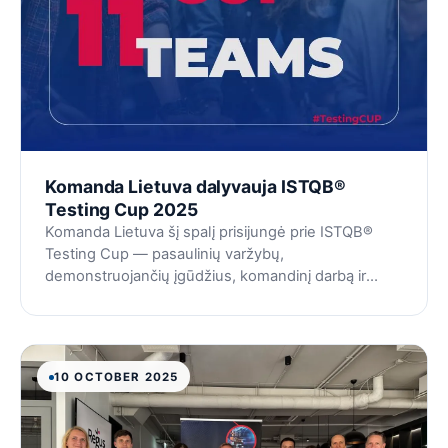
Komanda Lietuva dalyvauja ISTQB®
Testing Cup 2025
Komanda Lietuva šį spalį prisijungė prie ISTQB®
Testing Cup — pasaulinių varžybų,
demonstruojančių įgūdžius, komandinį darbą ir
aistrą programinės įrangos testavimui.
10 OCTOBER 2025