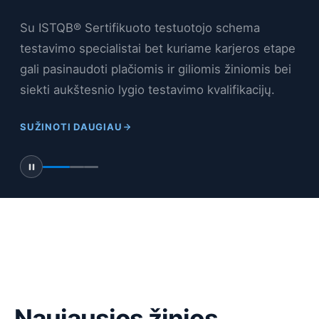
Švietimo įstaigos, konsultacinės įmonės ar
individualūs asmenys gali tapti ISTQB®
akredituotais mokymų teikėjais pagal nustatytas
taisykles. Susipažinkite su LTSTQB akredituotų
mokymų teikėjų sąrašu Lietuvoje arba sužinokite,
kaip tapti vienu iš jų.
SUŽINOTI DAUGIAU
Naujausios žinios