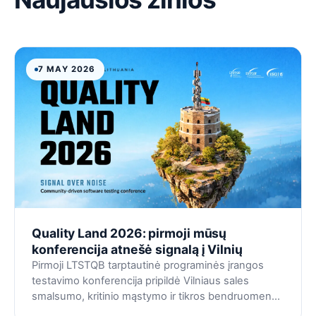
7 MAY 2026
Quality Land 2026: pirmoji mūsų
konferencija atnešė signalą į Vilnių
Pirmoji LTSTQB tarptautinė programinės įrangos
testavimo konferencija pripildė Vilniaus sales
smalsumo, kritinio mąstymo ir tikros bendruomenės
— ir tai jau atrodo kaip kažko daug didesnio pradžia.