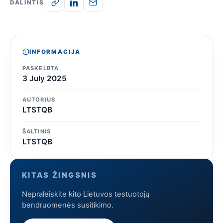
DALINTIS
INFORMACIJA
PASKELBTA
3 July 2025
AUTORIUS
LTSTQB
ŠALTINIS
LTSTQB
KITAS ŽINGSNIS
Nepraleiskite kito Lietuvos testuotojų
bendruomenės susitikimo.