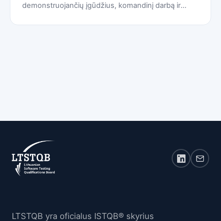
demonstruojančių įgūdžius, komandinį darbą ir
aistrą programinės įrangos testavimui.
LTSTQB yra oficialus ISTQB® skyrius