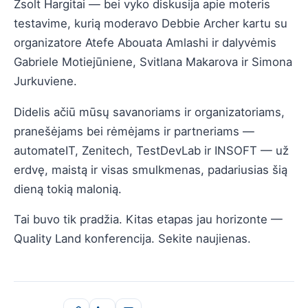
Zsolt Hargitai — bei vyko diskusija apie moteris
testavime, kurią moderavo Debbie Archer kartu su
organizatore Atefe Abouata Amlashi ir dalyvėmis
Gabriele Motiejūniene, Svitlana Makarova ir Simona
Jurkuviene.
Didelis ačiū mūsų savanoriams ir organizatoriams,
pranešėjams bei rėmėjams ir partneriams —
automateIT, Zenitech, TestDevLab ir INSOFT — už
erdvę, maistą ir visas smulkmenas, padariusias šią
dieną tokią malonią.
Tai buvo tik pradžia. Kitas etapas jau horizonte —
Quality Land konferencija. Sekite naujienas.