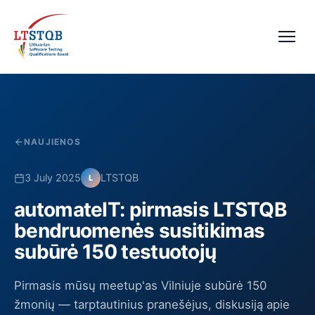
NAUJIENOS
3 July 2025
LTSTQB
L
automateIT: pirmasis LTSTQB
bendruomenės susitikimas
subūrė 150 testuotojų
Pirmasis mūsų meetup'as Vilniuje subūrė 150
žmonių — tarptautinius pranešėjus, diskusiją apie