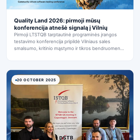
Quality Land 2026: pirmoji mūsų
konferencija atnešė signalą į Vilnių
Pirmoji LTSTQB tarptautinė programinės įrangos
testavimo konferencija pripildė Vilniaus sales
smalsumo, kritinio mąstymo ir tikros bendruomenės
— ir tai jau atrodo kaip kažko daug didesnio pradžia.
20 OCTOBER 2025