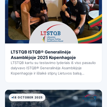
LTSTQB ISTQB® Generalinėje
Asamblėjoje 2025 Kopenhagoje
LTSTQB kartu su testavimo lyderiais iš viso pasaulio
dalyvavo ISTQB® Generalinėje Asamblėjoje
Kopenhagoje ir išlaikė stiprų Lietuvos balsą
pasaulinėje testavimo bendruomenėje.
18 OCTOBER 2025