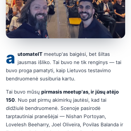
a
utomateIT
meetup'as baigėsi, bet šiltas
jausmas išliko. Tai buvo ne tik renginys — tai
buvo proga pamatyti, kaip Lietuvos testavimo
bendruomenė susiburia kartu.
Tai buvo mūsų
pirmasis meetup'as, ir jūsų atėjo
150
. Nuo pat pirmų akimirkų jautėsi, kad tai
didžiulė bendruomenė. Scenoje pasirodė
tarptautiniai pranešėjai — Nishan Portoyan,
Lovelesh Beeharry, Joel Oliveira, Povilas Balanda ir