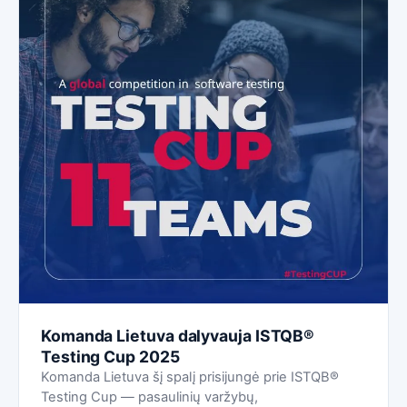
Komanda Lietuva dalyvauja ISTQB®
Testing Cup 2025
Komanda Lietuva šį spalį prisijungė prie ISTQB®
Testing Cup — pasaulinių varžybų,